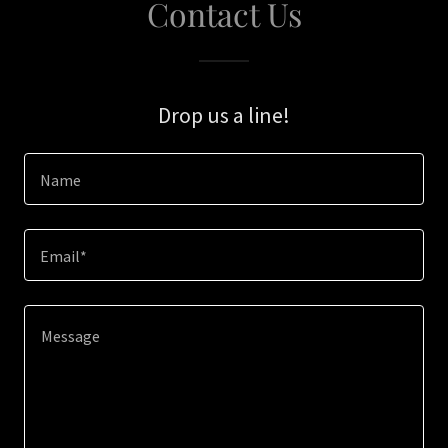
Contact Us
Drop us a line!
Name
Email*